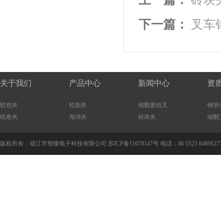
下一篇：
叉车
关于我们
产品中心
新闻中心
资
软包夹
轮胎夹
倾翻废纸叉
钢管
纸卷夹
海绵夹
砖块夹
倾翻
版权所有：靖江市智隆电子科技有限公司
苏ICP备11078147号
电话：86 0523 8489627