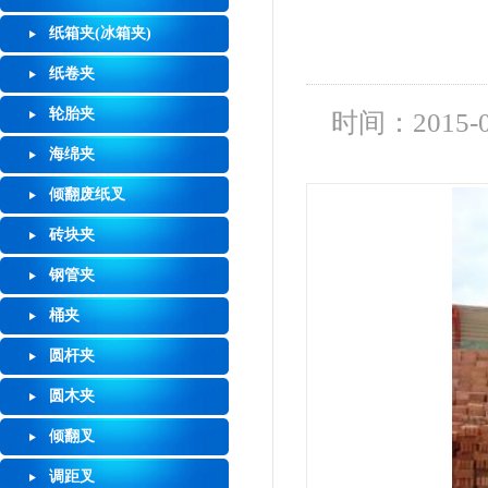
纸箱夹(冰箱夹)
纸卷夹
轮胎夹
时间：2015-07
海绵夹
倾翻废纸叉
砖块夹
钢管夹
桶夹
圆杆夹
圆木夹
倾翻叉
调距叉