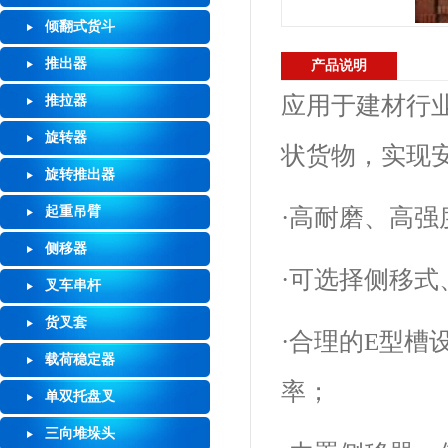
倾翻式货斗
推出器
产品说明
应用于建材行
推拉器
旋转器
状货物，实现
旋转推出器
·高耐磨、高强
起重吊臂
侧移器
·可选择侧移式
叉车串杆
货叉套
·合理的E型
载荷稳定器
率；
单双托盘叉
三向堆垛头